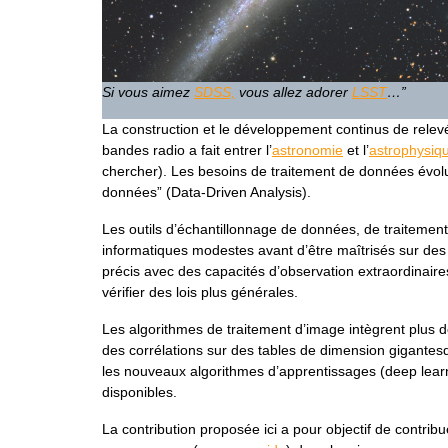
Si vous aimez
SDSS,
vous allez adorer
LSST
…”
La construction et le développement continus de relev
bandes radio a fait entrer l’
astronomie
et l’
astrophysiq
chercher). Les besoins de traitement de données évolu
données” (Data-Driven Analysis).
Les outils d’échantillonnage de données, de traitemen
informatiques modestes avant d’être maîtrisés sur des 
précis avec des capacités d’observation extraordinaire
vérifier des lois plus générales.
Les algorithmes de traitement d’image intègrent plus d
des corrélations sur des tables de dimension gigantesq
les nouveaux algorithmes d’apprentissages (deep lear
disponibles.
La contribution proposée ici a pour objectif de contri