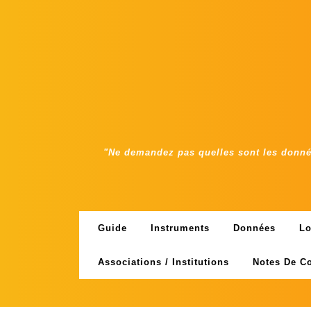
Skip
to
content
"Ne demandez pas quelles sont les donnée
Guide
Instruments
Données
Lo
Associations / Institutions
Notes De C