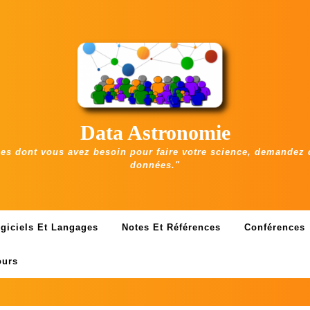
Data Astronomie
s dont vous avez besoin pour faire votre science, demandez 
données."
giciels Et Langages
Notes Et Références
Conférences
ours