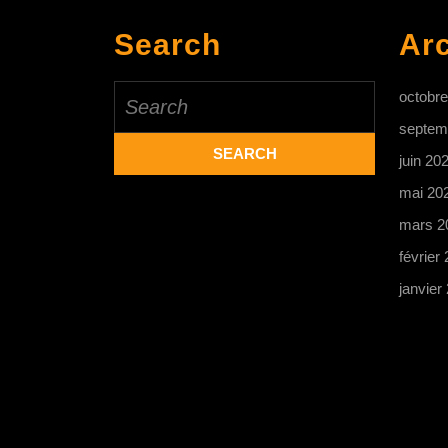
Search
Ar
Search
octobr
for:
septem
juin 20
mai 20
mars 2
février
janvier