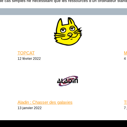
de cas simples ne nécessitant que les ressources d’un ordinateur stan
TOPCAT
M
12 février 2022
4 
Aladin : Chasser des galaxies
T
13 janvier 2022
7