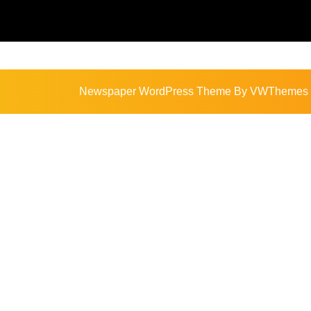
Newspaper WordPress Theme
By VWThemes
Scroll
Up